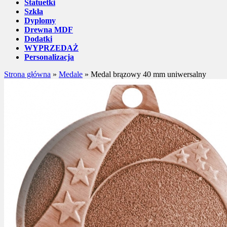
Statuetki
Szkła
Dyplomy
Drewna MDF
Dodatki
WYPRZEDAŻ
Personalizacja
Strona główna
»
Medale
»
Medal brązowy 40 mm uniwersalny