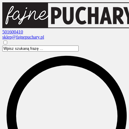
501600410
sklep@fajnepuchary.pl