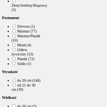
Złoty/Srebrny/Brązowy
(3)
Postument
Drewno (1)
Marmur (77)
Marmur/Plastik
(10)
Metal (4)
Odlew
żywiczny (53)
Plastik (72)
Szkło (1)
Wysokość
do 20 cm (146)
od 21 do 30
cm (39)
Wielkość
do 20 cm (5)