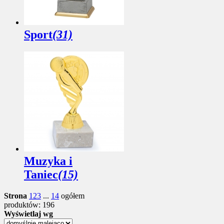
Sport
(31)
Muzyka i
Taniec
(15)
Strona
1
2
3
...
14
ogółem
produktów: 196
Wyświetlaj wg