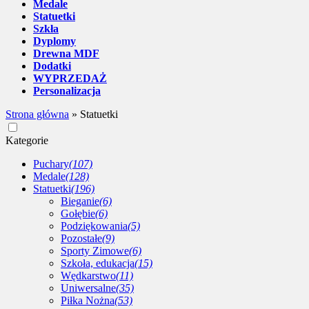
Medale
Statuetki
Szkła
Dyplomy
Drewna MDF
Dodatki
WYPRZEDAŻ
Personalizacja
Strona główna
»
Statuetki
Kategorie
Puchary
(107)
Medale
(128)
Statuetki
(196)
Bieganie
(6)
Gołębie
(6)
Podziękowania
(5)
Pozostałe
(9)
Sporty Zimowe
(6)
Szkoła, edukacja
(15)
Wędkarstwo
(11)
Uniwersalne
(35)
Piłka Nożna
(53)