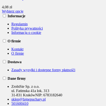
4,08 zł
Wybierz opcje
Informacje
Regulamin
Polityka prywatności
Informacja o cookie
O firmie
Kontakt
O firmie
Dostawa
Zasady wysyłki i dostępne formy płatnośći
Dane firmy
ZrobiSie Sp. z o.o.
ul. Fatimska 41a lok. 313
31-831 Kraków
NIP:
6783182640
sklep@fajnepuchary.pl
501600410