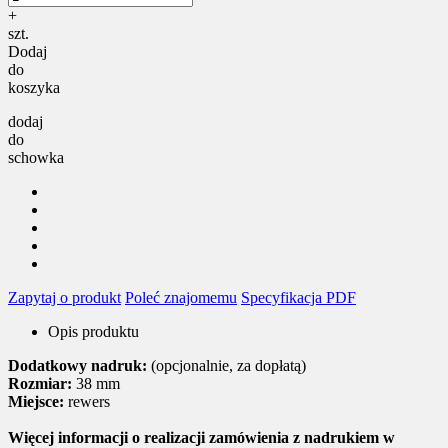
+
szt.
Dodaj
do
koszyka
dodaj
do
schowka
Zapytaj o produkt
Poleć znajomemu
Specyfikacja PDF
Opis produktu
Dodatkowy nadruk:
(opcjonalnie, za dopłatą)
Rozmiar:
38 mm
Miejsce:
rewers
Więcej informacji o realizacji zamówienia z nadrukiem w