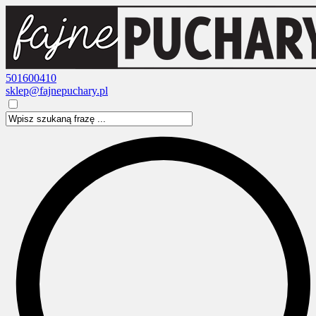
501600410
sklep@fajnepuchary.pl