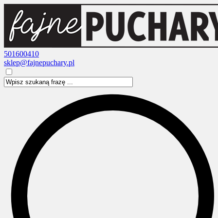
501600410
sklep@fajnepuchary.pl