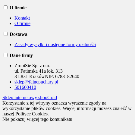
O firmie
Kontakt
O firmie
Dostawa
Zasady wysyłki i dostępne formy płatnośći
Dane firmy
ZrobiSie Sp. z o.o.
ul. Fatimska 41a lok. 313
31-831 Kraków
NIP:
6783182640
sklep@fajnepuchary.pl
501600410
Sklep internetowy shopGold
Korzystanie z tej witryny oznacza wyrażenie zgody na
wykorzystanie plików cookies. Więcej informacji możesz znaleźć w
naszej Polityce Cookies.
Nie pokazuj więcej tego komunikatu