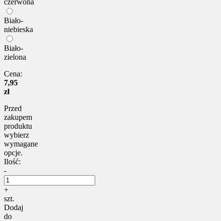
czerwona
Biało-
niebieska
Biało-
zielona
Cena:
7,95
zł
Przed
zakupem
produktu
wybierz
wymagane
opcje.
Ilość:
-
+
szt.
Dodaj
do