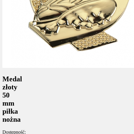
Medal
złoty
50
mm
piłka
nożna
Dostępność: