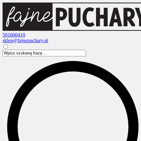
501600410
sklep@fajnepuchary.pl