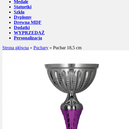
Medale
Statuetki
Szkła
Dyplomy
Drewna MDF
Dodatki
WYPRZEDAŻ
Personalizacja
Strona główna
»
Puchary
»
Puchar 18,5 cm