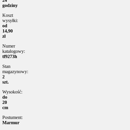
24
godziny
Koszt
wysyłki:
od
14,90
zł
Numer
katalogowy:
tf9273h
Stan
magazynowy:
2
szt.
Wysokość:
do
20
cm
Postument:
Marmur