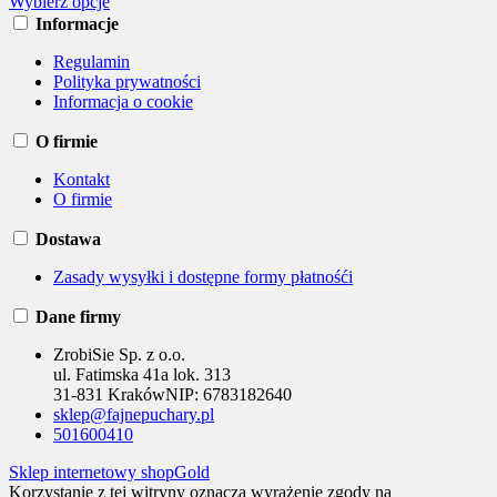
Wybierz opcje
Informacje
Regulamin
Polityka prywatności
Informacja o cookie
O firmie
Kontakt
O firmie
Dostawa
Zasady wysyłki i dostępne formy płatnośći
Dane firmy
ZrobiSie Sp. z o.o.
ul. Fatimska 41a lok. 313
31-831 Kraków
NIP:
6783182640
sklep@fajnepuchary.pl
501600410
Sklep internetowy shopGold
Korzystanie z tej witryny oznacza wyrażenie zgody na