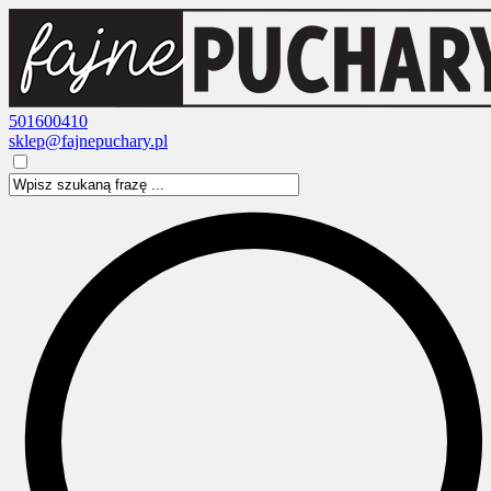
501600410
sklep@fajnepuchary.pl