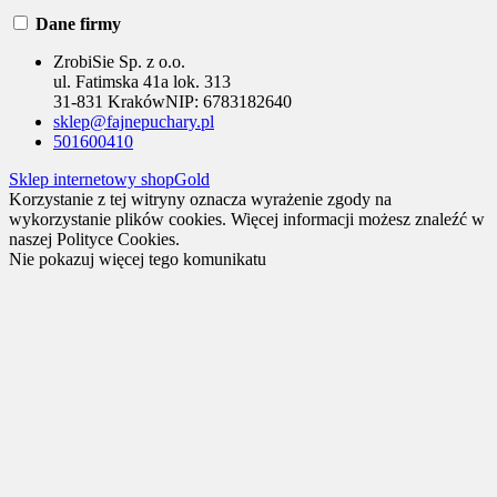
Dane firmy
ZrobiSie Sp. z o.o.
ul. Fatimska 41a lok. 313
31-831 Kraków
NIP:
6783182640
sklep@fajnepuchary.pl
501600410
Sklep internetowy shopGold
Korzystanie z tej witryny oznacza wyrażenie zgody na
wykorzystanie plików cookies. Więcej informacji możesz znaleźć w
naszej Polityce Cookies.
Nie pokazuj więcej tego komunikatu