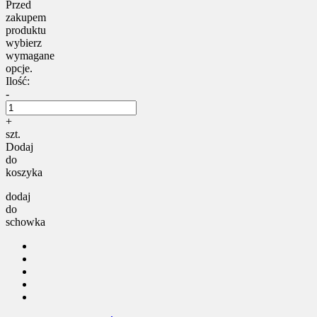
Przed
zakupem
produktu
wybierz
wymagane
opcje.
Ilość:
-
+
szt.
Dodaj
do
koszyka
dodaj
do
schowka