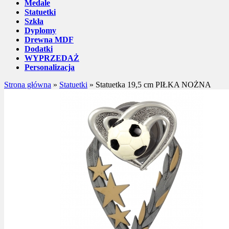
Medale
Statuetki
Szkła
Dyplomy
Drewna MDF
Dodatki
WYPRZEDAŻ
Personalizacja
Strona główna
»
Statuetki
»
Statuetka 19,5 cm PIŁKA NOŻNA