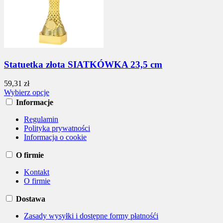
Statuetka złota SIATKÓWKA 23,5 cm
59,31 zł
Wybierz opcje
Informacje
Regulamin
Polityka prywatności
Informacja o cookie
O firmie
Kontakt
O firmie
Dostawa
Zasady wysyłki i dostępne formy płatnośći