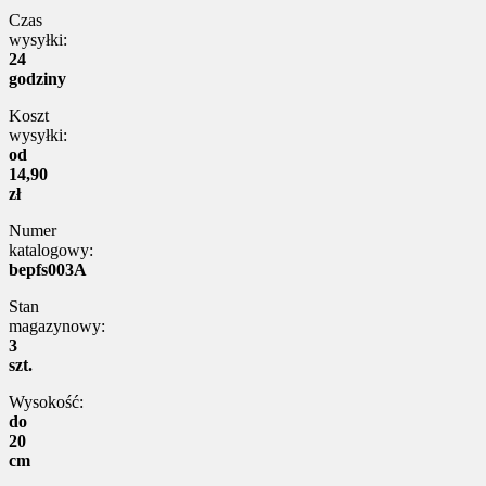
Czas
wysyłki:
24
godziny
Koszt
wysyłki:
od
14,90
zł
Numer
katalogowy:
bepfs003A
Stan
magazynowy:
3
szt.
Wysokość:
do
20
cm