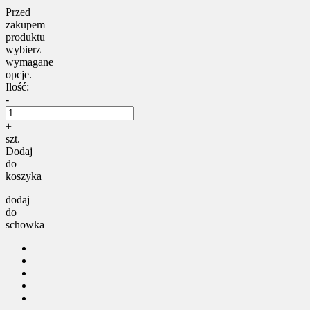
Przed
zakupem
produktu
wybierz
wymagane
opcje.
Ilość:
-
+
szt.
Dodaj
do
koszyka
dodaj
do
schowka