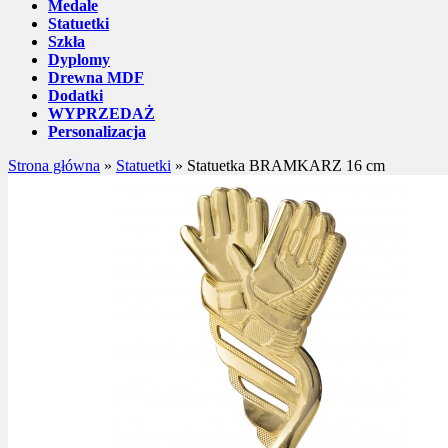
Medale
Statuetki
Szkła
Dyplomy
Drewna MDF
Dodatki
WYPRZEDAŻ
Personalizacja
Strona główna
»
Statuetki
»
Statuetka BRAMKARZ 16 cm