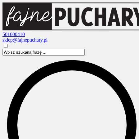
501600410
sklep@fajnepuchary.pl