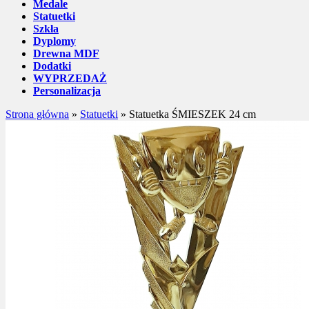
Medale
Statuetki
Szkła
Dyplomy
Drewna MDF
Dodatki
WYPRZEDAŻ
Personalizacja
Strona główna
»
Statuetki
»
Statuetka ŚMIESZEK 24 cm