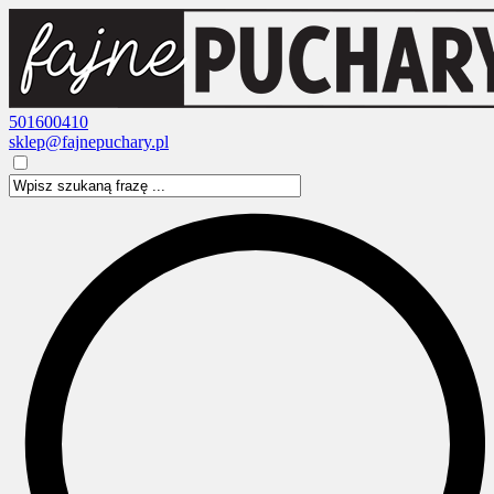
501600410
sklep@fajnepuchary.pl