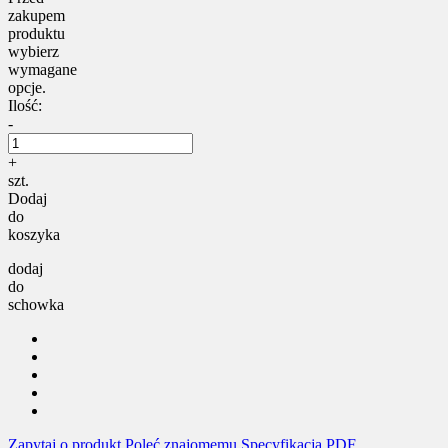
zakupem
produktu
wybierz
wymagane
opcje.
Ilość:
-
+
szt.
Dodaj
do
koszyka
dodaj
do
schowka
Zapytaj o produkt
Poleć znajomemu
Specyfikacja PDF