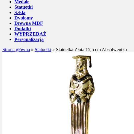
Medale
Statuetki
Szkła
Dyplomy
Drewna MDF
Dodatki
WYPRZEDAŻ
Personalizacja
Strona główna
»
Statuetki
»
Statuetka Złota 15,5 cm Absolwentka