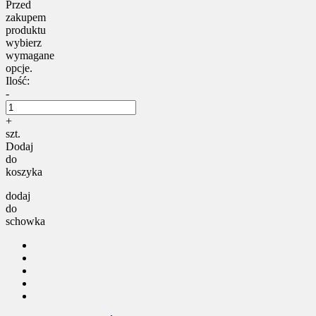
Przed
zakupem
produktu
wybierz
wymagane
opcje.
Ilość:
-
+
szt.
Dodaj
do
koszyka
dodaj
do
schowka