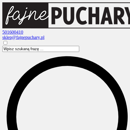
501600410
sklep@fajnepuchary.pl