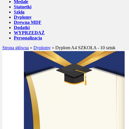
Medale
Statuetki
Szkła
Dyplomy
Drewna MDF
Dodatki
WYPRZEDAŻ
Personalizacja
Strona główna
»
Dyplomy
»
Dyplom A4 SZKOŁA - 10 sztuk