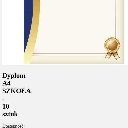
Dyplom
A4
SZKOŁA
-
10
sztuk
Dostępność: