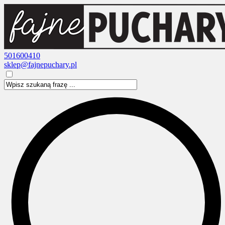
501600410
sklep@fajnepuchary.pl