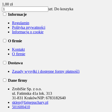
1,00 zł
szt.
Do koszyka
Informacje
Regulamin
Polityka prywatności
Informacja o cookie
O firmie
Kontakt
O firmie
Dostawa
Zasady wysyłki i dostępne formy płatnośći
Dane firmy
ZrobiSie Sp. z o.o.
ul. Fatimska 41a lok. 313
31-831 Kraków
NIP:
6783182640
sklep@fajnepuchary.pl
501600410