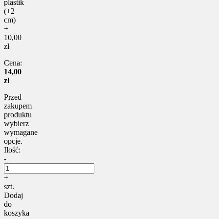
plastik
(+2
cm)
+
10,00
zł
Cena:
14,00
zł
Przed
zakupem
produktu
wybierz
wymagane
opcje.
Ilość:
-
+
szt.
Dodaj
do
koszyka