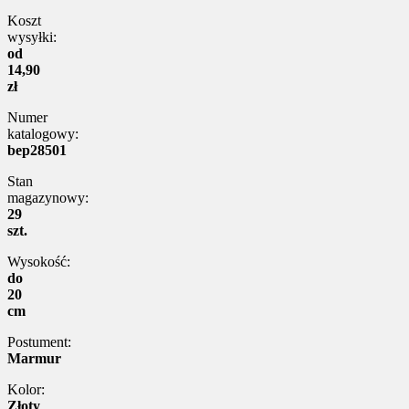
Koszt
wysyłki:
od
14,90
zł
Numer
katalogowy:
bep28501
Stan
magazynowy:
29
szt.
Wysokość:
do
20
cm
Postument:
Marmur
Kolor:
Złoty