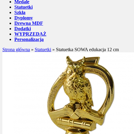
Medale
Statuetki
Szkła
Dyplomy
Drewna MDF
Dodatki
WYPRZEDAŻ
Personalizacja
Strona główna
»
Statuetki
»
Statuetka SOWA edukacja 12 cm