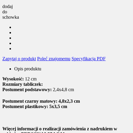
dodaj
do
schowka
Zapytaj o produkt
Poleć znajomemu
Specyfikacja PDF
Opis produktu
Wysokość:
12 cm
Rozmiary tabliczek:
Postument podstawowy:
2,4x4,8 cm
Postument czarny matowy
: 4,8x2,3 cm
Postument plastikowy:
5x3,5 cm
Więcej informacji o realizacji zamówienia z nadrukiem w