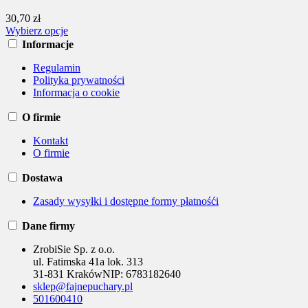
30,70 zł
Wybierz opcje
Informacje
Regulamin
Polityka prywatności
Informacja o cookie
O firmie
Kontakt
O firmie
Dostawa
Zasady wysyłki i dostępne formy płatnośći
Dane firmy
ZrobiSie Sp. z o.o.
ul. Fatimska 41a lok. 313
31-831 Kraków
NIP:
6783182640
sklep@fajnepuchary.pl
501600410