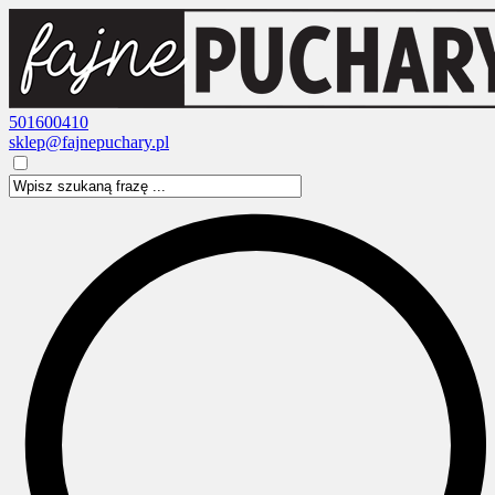
501600410
sklep@fajnepuchary.pl