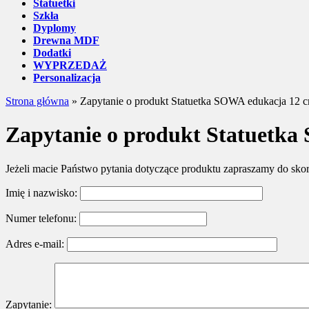
Statuetki
Szkła
Dyplomy
Drewna MDF
Dodatki
WYPRZEDAŻ
Personalizacja
Strona główna
»
Zapytanie o produkt Statuetka SOWA edukacja 12 
Zapytanie o produkt Statuetk
Jeżeli macie Państwo pytania dotyczące produktu zapraszamy do sko
Imię i nazwisko:
Numer telefonu:
Adres e-mail:
Zapytanie: