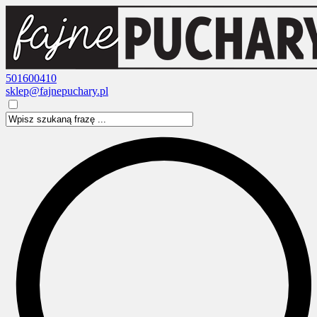
501600410
sklep@fajnepuchary.pl