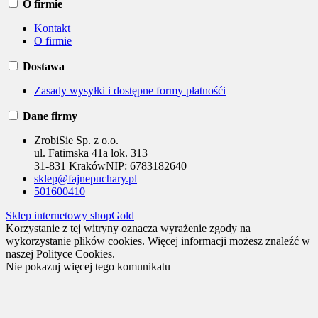
O firmie
Kontakt
O firmie
Dostawa
Zasady wysyłki i dostępne formy płatnośći
Dane firmy
ZrobiSie Sp. z o.o.
ul. Fatimska 41a lok. 313
31-831 Kraków
NIP:
6783182640
sklep@fajnepuchary.pl
501600410
Sklep internetowy shopGold
Korzystanie z tej witryny oznacza wyrażenie zgody na
wykorzystanie plików cookies. Więcej informacji możesz znaleźć w
naszej Polityce Cookies.
Nie pokazuj więcej tego komunikatu