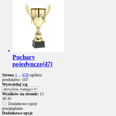
Puchary
pojedyncze
(47)
Strona
1
...
6
7
8
ogółem
produktów: 107
Wyświetlaj wg
Wyników na stronie:
15
30
45
Dodatkowe opcje
przeglądania
Dodatkowe opcje