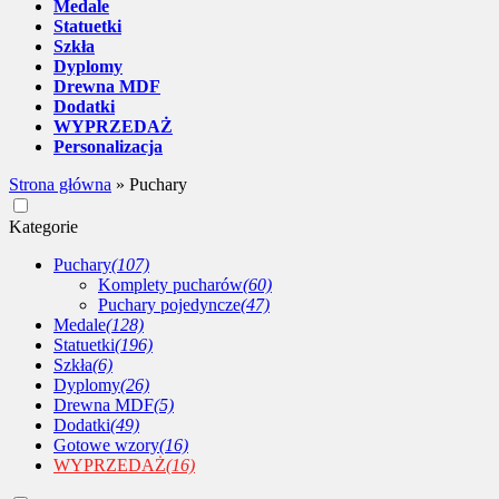
Medale
Statuetki
Szkła
Dyplomy
Drewna MDF
Dodatki
WYPRZEDAŻ
Personalizacja
Strona główna
»
Puchary
Kategorie
Puchary
(107)
Komplety pucharów
(60)
Puchary pojedyncze
(47)
Medale
(128)
Statuetki
(196)
Szkła
(6)
Dyplomy
(26)
Drewna MDF
(5)
Dodatki
(49)
Gotowe wzory
(16)
WYPRZEDAŻ
(16)